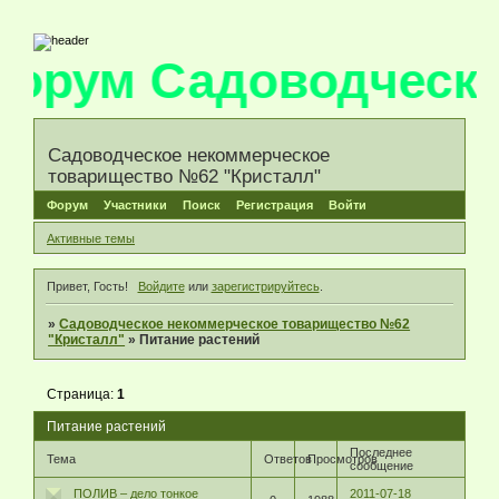
орум Садоводческо
Садоводческое некоммерческое
товарищество №62 "Кристалл"
Форум
Участники
Поиск
Регистрация
Войти
Активные темы
Привет, Гость!
Войдите
или
зарегистрируйтесь
.
»
Садоводческое некоммерческое товарищество №62
"Кристалл"
»
Питание растений
Страница:
1
Питание растений
Последнее
Тема
Ответов
Просмотров
сообщение
ПОЛИВ – дело тонкое
2011-07-18