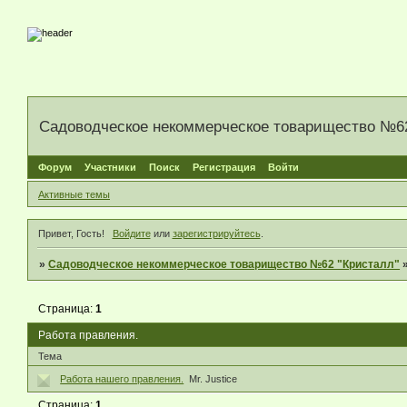
Садоводческое некоммерческое товарищество №62
Форум
Участники
Поиск
Регистрация
Войти
Активные темы
Привет, Гость!
Войдите
или
зарегистрируйтесь
.
»
Садоводческое некоммерческое товарищество №62 "Кристалл"
Страница:
1
Работа правления.
Тема
Работа нашего правления.
Mr. Justice
Страница:
1