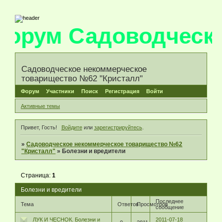
орум Садоводческо
Садоводческое некоммерческое
товарищество №62 "Кристалл"
Форум
Участники
Поиск
Регистрация
Войти
Активные темы
Привет, Гость!
Войдите
или
зарегистрируйтесь
.
»
Садоводческое некоммерческое товарищество №62
"Кристалл"
»
Болезни и вредители
Страница:
1
Болезни и вредители
Последнее
Тема
Ответов
Просмотров
сообщение
ЛУК И ЧЕСНОК. Болезни и
2011-07-18