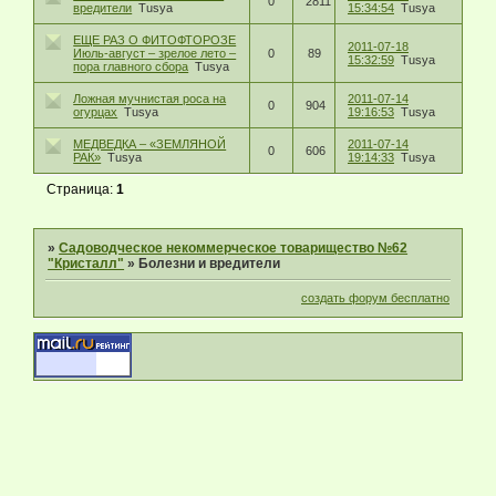
0
2811
вредители
Tusya
15:34:54
Tusya
ЕЩЕ РАЗ О ФИТОФТОРОЗЕ
2011-07-18
Июль-август – зрелое лето –
0
89
15:32:59
Tusya
пора главного сбора
Tusya
Ложная мучнистая роса на
2011-07-14
0
904
огурцах
Tusya
19:16:53
Tusya
МЕДВЕДКА – «ЗЕМЛЯНОЙ
2011-07-14
0
606
РАК»
Tusya
19:14:33
Tusya
Страница:
1
»
Садоводческое некоммерческое товарищество №62
"Кристалл"
»
Болезни и вредители
создать форум бесплатно